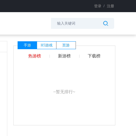
登录
/
注册
手游
H5游戏
页游
热游榜
新游榜
下载榜
~暂无排行~