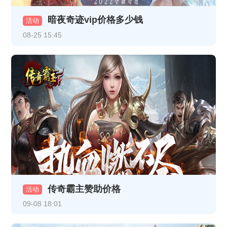
暗夜奇迹vip价格多少钱
《龙破九天》12月26日10:00-12:00合服公告
活动
08-25 15:45
《龙破九天》12月23日10:00-12:00合服公告
《至尊传说》线下累充返利活动公告
《至尊传说》VIP介绍
《龙破九天》12月16日10:00-12:00 合服公告
《热血战纪》12月8日合服公告
《龙破九天》12月5日16:30-17:30更新内容（以此为准，日期是12月5日）
《龙破九天》线下返利
传奇霸主赞助价格
《乱世诸侯》11月18日合服公告
活动
09-08 18:01
《乱世诸侯》线下活动