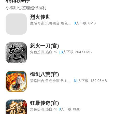
《裁决战歌bt》返利活动
小编用心整理超强福利
《大唐盛世》线下返利活动
烈火传世
《虎符传奇》常驻线下充值返利活动
魔域奇迹,策略回合,角色扮演
0
人下载
0MB
《狩猎幻想》线下返利
《战Online》首服开启
怒火一刀(官)
角色扮演,热血PK
13
人下载
204.56MB
《维京传奇》线下返利终身累充
《热血战歌之创世》线下充值道具返利活动
御剑八荒(官)
《战Online》线下返利活动公告
策略回合,角色扮演,热血PK
61
人下载
159.03MB
《大圣外传》线下返利活动总览
《战旗飘》线下活动
狂暴传奇(官)
《热血大明》线下累充活动
角色扮演,热血PK
0
人下载
0MB