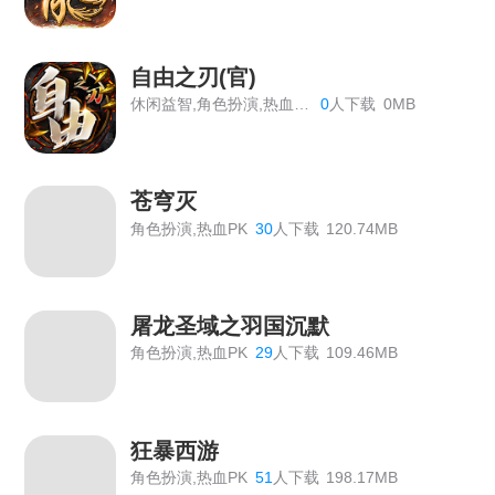
《百战沙城》长期线下返利活动，有新增道具
《原始传奇》最新线下活动
自由之刃(官)
休闲益智,角色扮演,热血PK
0
人下载
0MB
《神仙道》开服表
《血饮龙纹》双11狂欢活动
苍穹灭
《血饮龙纹》历史累计线下返利
角色扮演,热血PK
30
人下载
120.74MB
《血饮龙纹》单日线下返利
《血饮龙纹》VIP价格表
屠龙圣域之羽国沉默
传奇霸主线下活动
角色扮演,热血PK
29
人下载
109.46MB
【双倍传奇】线下个性称号返利活动
《龙域世界》线下返利
狂暴西游
《绝世秘籍》2026年7月6日合服公告
角色扮演,热血PK
51
人下载
198.17MB