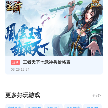
《热血战纪》10月29日-10月31日重阳线下返利活动
《天地诸神》10月20日13:00停服维护公告
《热血战纪》10月17日合服公告
《热血战纪》10月14日合服公告
《热血战纪》10月9日合服公告
《传奇时代》10月9号合服公告
王者天下七武神兵价格表
《热血战纪》10月3日合服公告
活动
08-25 15:54
《传奇时代》10月3号合服公告
《热血战纪》10.1-10.8节日限时充值活动
《热血战纪》9月29日15:30更新公告
更多好玩游戏
全部>
《狩猎幻想》9.29-10.8限时活动