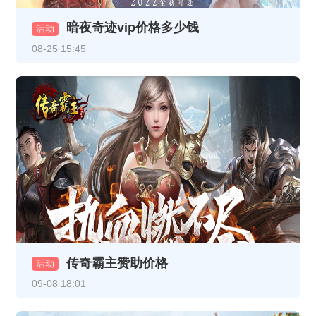
暗夜奇迹vip价格多少钱
《至尊传说》VIP介绍
活动
08-25 15:45
《龙破九天》12月16日10:00-12:00 合服公告
《热血战纪》12月8日合服公告
《龙破九天》12月5日16:30-17:30更新内容（以此为准，日期是12月5日）
《龙破九天》线下返利
《乱世诸侯》11月18日合服公告
《乱世诸侯》线下活动
《热血战纪》11月17日+11月19日合服公告
传奇霸主赞助价格
《乱世诸侯》精彩开服活动
活动
09-08 18:01
《乱世诸侯》精彩开服活动