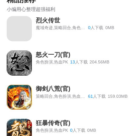
《狩猎幻想》线下返利
小编用心整理超强福利
《战Online》首服开启
烈火传世
《维京传奇》线下返利终身累充
魔域奇迹,策略回合,角色扮演
0
人下载
0MB
《热血战歌之创世》线下充值道具返利活动
《战Online》线下返利活动公告
怒火一刀(官)
角色扮演,热血PK
13
人下载
204.56MB
《大圣外传》线下返利活动总览
《战旗飘》线下活动
御剑八荒(官)
《热血大明》线下累充活动
策略回合,角色扮演,热血PK
61
人下载
159.03MB
《百战沙城》长期线下返利活动，有新增道具
《原始传奇》最新线下活动
狂暴传奇(官)
《神仙道》开服表
角色扮演,热血PK
0
人下载
0MB