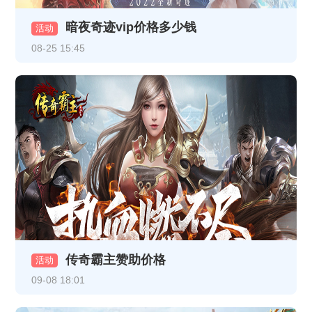
暗夜奇迹vip价格多少钱
《至尊传说》VIP介绍
活动
08-25 15:45
《龙破九天》12月16日10:00-12:00 合服公告
《热血战纪》12月8日合服公告
《龙破九天》12月5日16:30-17:30更新内容（以此为准，日期是12月5日）
《龙破九天》线下返利
《乱世诸侯》11月18日合服公告
《乱世诸侯》线下活动
《热血战纪》11月17日+11月19日合服公告
传奇霸主赞助价格
《乱世诸侯》精彩开服活动
活动
09-08 18:01
《乱世诸侯》精彩开服活动