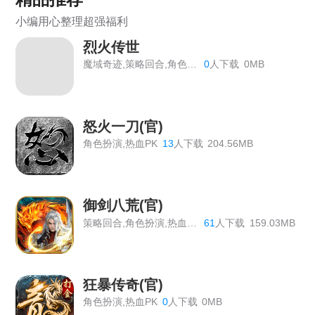
《狩猎幻想》线下返利
小编用心整理超强福利
《战Online》首服开启
烈火传世
《维京传奇》线下返利终身累充
魔域奇迹,策略回合,角色扮演
0
人下载
0MB
《热血战歌之创世》线下充值道具返利活动
《战Online》线下返利活动公告
怒火一刀(官)
角色扮演,热血PK
13
人下载
204.56MB
《大圣外传》线下返利活动总览
《战旗飘》线下活动
御剑八荒(官)
《热血大明》线下累充活动
策略回合,角色扮演,热血PK
61
人下载
159.03MB
《百战沙城》长期线下返利活动，有新增道具
《原始传奇》最新线下活动
狂暴传奇(官)
《神仙道》开服表
角色扮演,热血PK
0
人下载
0MB