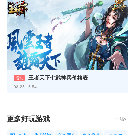
《热血战纪》10月29日-10月31日重阳线下返利活动
《天地诸神》10月20日13:00停服维护公告
《热血战纪》10月17日合服公告
《热血战纪》10月14日合服公告
《热血战纪》10月9日合服公告
《传奇时代》10月9号合服公告
王者天下七武神兵价格表
《热血战纪》10月3日合服公告
活动
08-25 15:54
《传奇时代》10月3号合服公告
《热血战纪》10.1-10.8节日限时充值活动
《热血战纪》9月29日15:30更新公告
更多好玩游戏
全部>
《狩猎幻想》9.29-10.8限时活动