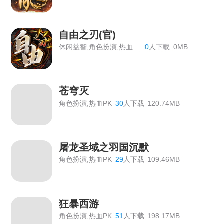
《血饮龙纹》双11狂欢活动
《血饮龙纹》历史累计线下返利
自由之刃(官)
休闲益智,角色扮演,热血PK
0
人下载
0MB
《血饮龙纹》单日线下返利
《血饮龙纹》VIP价格表
苍穹灭
传奇霸主线下活动
角色扮演,热血PK
30
人下载
120.74MB
【双倍传奇】线下个性称号返利活动
《龙域世界》线下返利
屠龙圣域之羽国沉默
《绝世秘籍》2026年7月6日合服公告
角色扮演,热血PK
29
人下载
109.46MB
《九曲封神》开服活动
《霸者天下》5月22日合服公告
狂暴西游
《霸者天下》5月22日维护公告
角色扮演,热血PK
51
人下载
198.17MB