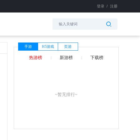
登录
/
注册
手游
H5游戏
页游
热游榜
新游榜
下载榜
~暂无排行~