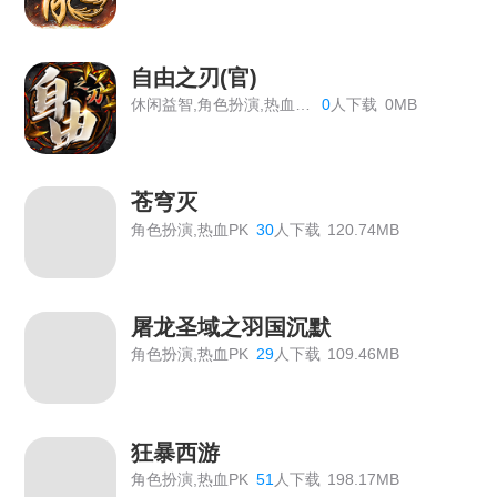
《原始传奇》最新线下活动
《神仙道》开服表
自由之刃(官)
休闲益智,角色扮演,热血PK
0
人下载
0MB
《血饮龙纹》双11狂欢活动
《血饮龙纹》历史累计线下返利
苍穹灭
《血饮龙纹》单日线下返利
角色扮演,热血PK
30
人下载
120.74MB
《血饮龙纹》VIP价格表
传奇霸主线下活动
屠龙圣域之羽国沉默
【双倍传奇】线下个性称号返利活动
角色扮演,热血PK
29
人下载
109.46MB
《龙域世界》线下返利
《绝世秘籍》2026年7月6日合服公告
狂暴西游
《九曲封神》开服活动
角色扮演,热血PK
51
人下载
198.17MB