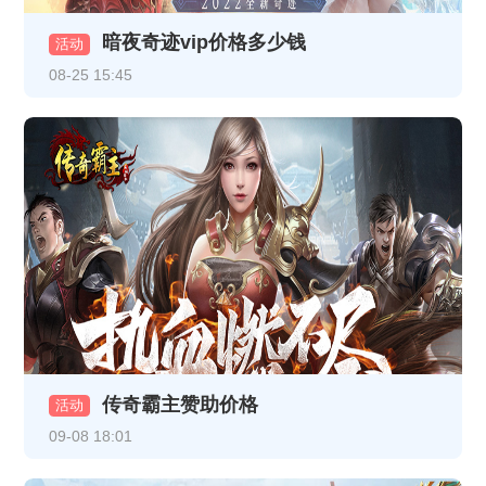
暗夜奇迹vip价格多少钱
《龙破九天》12月23日10:00-12:00合服公告
活动
08-25 15:45
《至尊传说》线下累充返利活动公告
《至尊传说》VIP介绍
《龙破九天》12月16日10:00-12:00 合服公告
《热血战纪》12月8日合服公告
《龙破九天》12月5日16:30-17:30更新内容（以此为准，日期是12月5日）
《龙破九天》线下返利
《乱世诸侯》11月18日合服公告
传奇霸主赞助价格
《乱世诸侯》线下活动
活动
09-08 18:01
《热血战纪》11月17日+11月19日合服公告