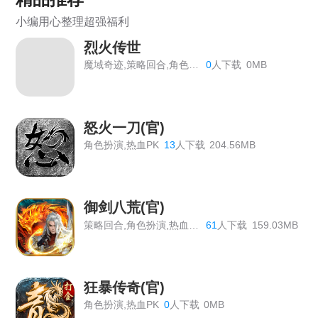
《大唐盛世》线下返利活动
小编用心整理超强福利
《虎符传奇》常驻线下充值返利活动
烈火传世
《狩猎幻想》线下返利
魔域奇迹,策略回合,角色扮演
0
人下载
0MB
《战Online》首服开启
《维京传奇》线下返利终身累充
怒火一刀(官)
角色扮演,热血PK
13
人下载
204.56MB
《热血战歌之创世》线下充值道具返利活动
《战Online》线下返利活动公告
御剑八荒(官)
《大圣外传》线下返利活动总览
策略回合,角色扮演,热血PK
61
人下载
159.03MB
《战旗飘》线下活动
《热血大明》线下累充活动
狂暴传奇(官)
《百战沙城》长期线下返利活动，有新增道具
角色扮演,热血PK
0
人下载
0MB