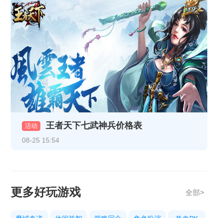
《乱世诸侯》精彩开服活动
《乱世诸侯》精彩开服活动
《热血战纪》10月29日-10月31日重阳线下返利活动
《天地诸神》10月20日13:00停服维护公告
《热血战纪》10月17日合服公告
《热血战纪》10月14日合服公告
王者天下七武神兵价格表
《热血战纪》10月9日合服公告
活动
08-25 15:54
《传奇时代》10月9号合服公告
《热血战纪》10月3日合服公告
《传奇时代》10月3号合服公告
更多好玩游戏
全部>
《热血战纪》10.1-10.8节日限时充值活动