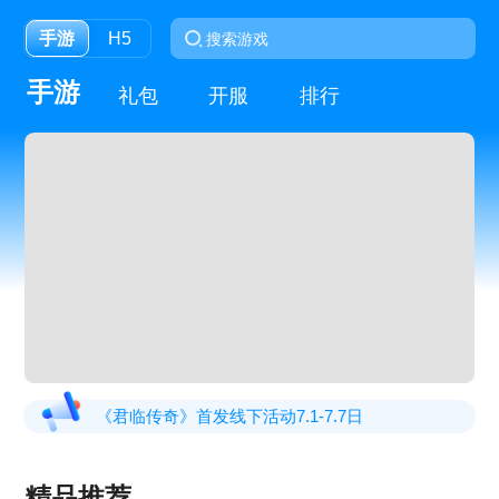
手游
H5
手游
礼包
开服
排行
《君临传奇》首发线下活动7.1-7.7日
《裁决战歌bt》返利活动
精品推荐