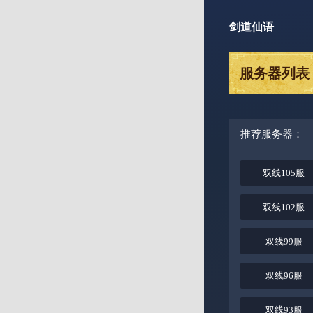
剑道仙语
服务器列表
推荐服务器：
双线105服
双线102服
双线99服
双线96服
双线93服