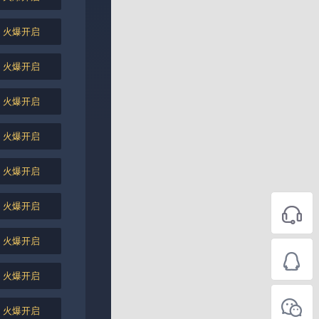
火爆开启
火爆开启
火爆开启
火爆开启
火爆开启
火爆开启
火爆开启
火爆开启
火爆开启