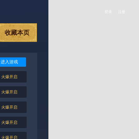
|
登录
注册
收藏本页
进入游戏
火爆开启
火爆开启
火爆开启
火爆开启
火爆开启