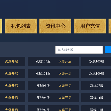
礼包列表
资讯中心
用户充值
火爆开启
双线104服
火爆开启
双线103服
火爆开启
双线101服
火爆开启
双线100服
火爆开启
双线98服
火爆开启
双线97服
火爆开启
双线95服
火爆开启
双线94服
火爆开启
双线92服
火爆开启
双线91服