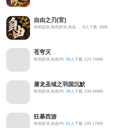
《神仙道》开服表
《血饮龙纹》双11狂欢活动
自由之刃(官)
休闲益智,角色扮演,热血PK
0
人下载
0MB
《血饮龙纹》历史累计线下返利
《血饮龙纹》单日线下返利
苍穹灭
《血饮龙纹》VIP价格表
角色扮演,热血PK
30
人下载
120.74MB
传奇霸主线下活动
【双倍传奇】线下个性称号返利活动
屠龙圣域之羽国沉默
《龙域世界》线下返利
角色扮演,热血PK
29
人下载
109.46MB
《绝世秘籍》2026年7月6日合服公告
《九曲封神》开服活动
狂暴西游
《霸者天下》5月22日合服公告
角色扮演,热血PK
51
人下载
198.17MB