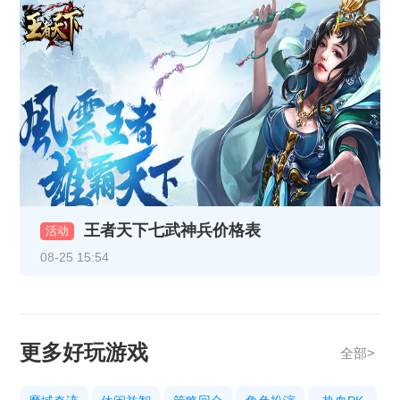
《乱世诸侯》精彩开服活动
《热血战纪》10月29日-10月31日重阳线下返利活动
《天地诸神》10月20日13:00停服维护公告
《热血战纪》10月17日合服公告
《热血战纪》10月14日合服公告
《热血战纪》10月9日合服公告
王者天下七武神兵价格表
《传奇时代》10月9号合服公告
活动
08-25 15:54
《热血战纪》10月3日合服公告
《传奇时代》10月3号合服公告
《热血战纪》10.1-10.8节日限时充值活动
更多好玩游戏
全部>
《热血战纪》9月29日15:30更新公告