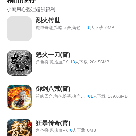
《虎符传奇》常驻线下充值返利活动
小编用心整理超强福利
《狩猎幻想》线下返利
烈火传世
《战Online》首服开启
魔域奇迹,策略回合,角色扮演
0
人下载
0MB
《维京传奇》线下返利终身累充
《热血战歌之创世》线下充值道具返利活动
怒火一刀(官)
角色扮演,热血PK
13
人下载
204.56MB
《战Online》线下返利活动公告
《大圣外传》线下返利活动总览
御剑八荒(官)
《战旗飘》线下活动
策略回合,角色扮演,热血PK
61
人下载
159.03MB
《热血大明》线下累充活动
《百战沙城》长期线下返利活动，有新增道具
狂暴传奇(官)
《原始传奇》最新线下活动
角色扮演,热血PK
0
人下载
0MB