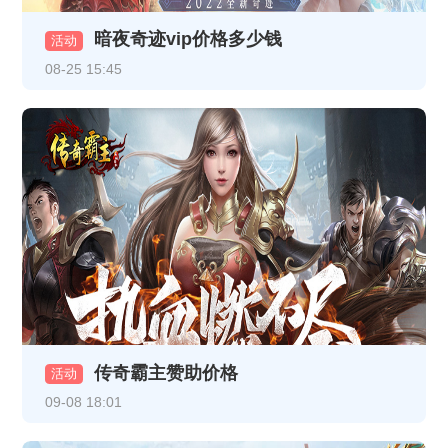
暗夜奇迹vip价格多少钱
《至尊传说》线下累充返利活动公告
活动
08-25 15:45
《至尊传说》VIP介绍
《龙破九天》12月16日10:00-12:00 合服公告
《热血战纪》12月8日合服公告
《龙破九天》12月5日16:30-17:30更新内容（以此为准，日期是12月5日）
《龙破九天》线下返利
《乱世诸侯》11月18日合服公告
《乱世诸侯》线下活动
传奇霸主赞助价格
《热血战纪》11月17日+11月19日合服公告
活动
09-08 18:01
《乱世诸侯》精彩开服活动