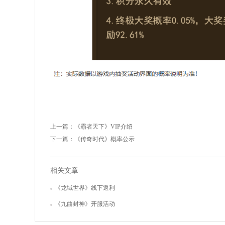
上一篇：
《霸者天下》VIP介绍
下一篇：
《传奇时代》概率公示
相关文章
《龙域世界》线下返利
《九曲封神》开服活动