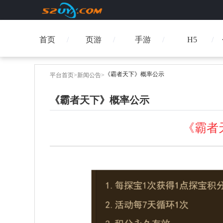
首页
页游
手游
H5
《霸者天下》概率公示
平台首页
>
新闻公告
>
《霸者天下》概率公示
《霸者