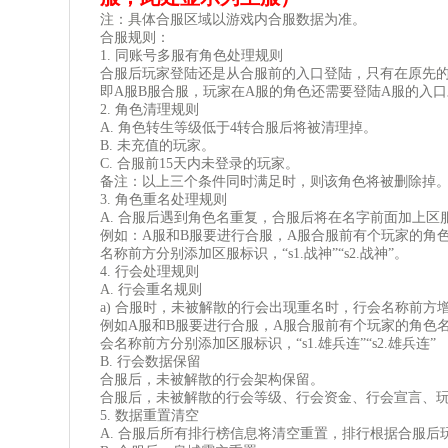
注：具体合服区域以游戏内合服数据为准。
合服规则：
1. 同账号多服有角色处理规则
合服后玩家登陆还是从合服前的入口登陆，只有在原先
即A服B服合服，玩家在A服的角色还需要登陆A服的入
2. 角色清理规则
A. 角色转生等级低于4转合服后将被清理掉。
B. 未充值的玩家。
C. 合服前15天内未登录的玩家。
备注：以上三个条件同时满足时，则该角色将被删除掉
3. 角色重名处理规则
A. 合服后遇到角色名重复，合服后将在名字前面加上区
例如：A服和B服要进行合服，A服合服前有个玩家的角色名
名称前方分别添加区服标识，“s1.战神”“s2.战神”。
4. 行会处理规则
A. 行会重名规则
a) 合服时，未被解散的行会出现重名时，行会名称前方
例如A服和B服要进行合服，A服合服前有个玩家的角色名为
会名称前方分别添加区服标识，“s1.雄兵连”“s2.雄兵连”
B. 行会数据保留
合服后，未被解散的行会架构保留。
合服后，未被解散的行会等级、行会资金、行会宣言、
5. 数据重置清空
A. 合服后所有排行榜信息将清空重置，排行根据合服后