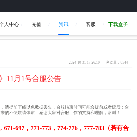
个人中心
充值
资讯
客服
下载盒子
2024-10-31 17:26:10
浏览量：8544
》11月1号合服公告
护，请提前下线以免数据丢失，合服结束时间可能会提前或者延后；合
带来的不便敬请体谅，感谢大家对合服工作的支持和理解，谢谢！
671-697，771-773，774-776，777-783（若有合