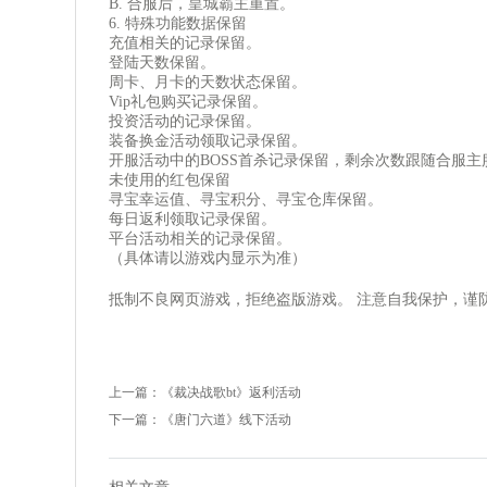
B. 合服后，皇城霸主重置。
6. 特殊功能数据保留
充值相关的记录保留。
登陆天数保留。
周卡、月卡的天数状态保留。
Vip礼包购买记录保留。
投资活动的记录保留。
装备换金活动领取记录保留。
开服活动中的BOSS首杀记录保留，剩余次数跟随合服主
未使用的红包保留
寻宝幸运值、寻宝积分、寻宝仓库保留。
每日返利领取记录保留。
平台活动相关的记录保留。
（具体请以游戏内显示为准）
抵制不良网页游戏，拒绝盗版游戏。 注意自我保护，谨
上一篇：
《裁决战歌bt》返利活动
下一篇：
《唐门六道》线下活动